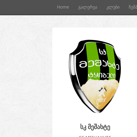
Home
გალერეა
კლუბი
ჩემ
სკ მეშახტე