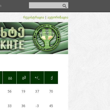
ი
რეგისტრაცია
|
ავტორიზაცია
გგ
გმ
+/_
ქ
56
19
37
70
33
36
-3
45