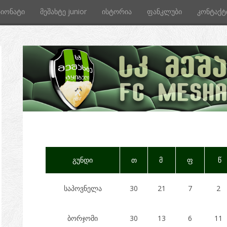
პიონატი
მეშახტე junior
ისტორია
ფანკლუბი
კონტაქტ
გუნდი
თ
მ
ფ
წ
საპოვნელა
30
21
7
2
ბორჯომი
30
13
6
11