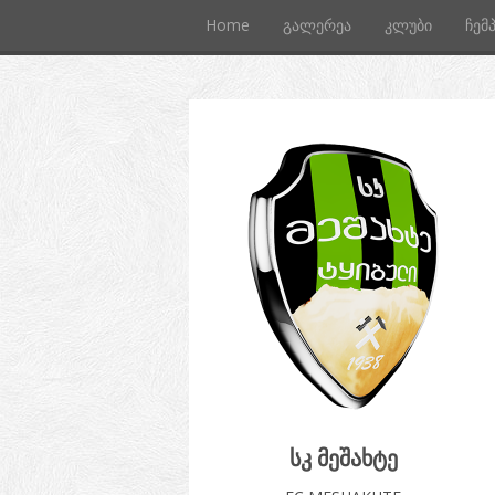
Home
გალერეა
კლუბი
ჩემ
სკ მეშახტე