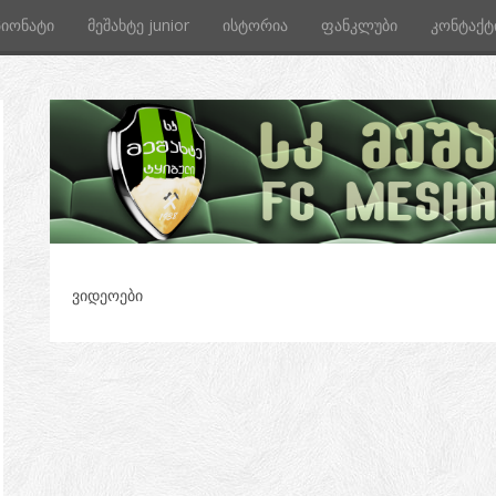
პიონატი
მეშახტე junior
ისტორია
ფანკლუბი
კონტაქტ
ვიდეოები