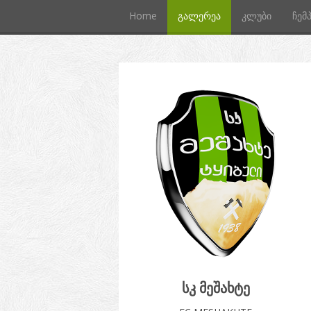
Home
გალერეა
კლუბი
ჩემ
სკ მეშახტე